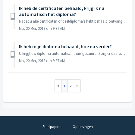
Ik heb de certificaten behaald, krijg ik nu
automatisch het diploma?
Nadat u alle certificaten of deeldiploma’s hebt behaald ontvangt u automatisch het diploma/certificaat. Dit zal gebeuren binnen de termijn die door CDFD en/...
Ma, 20 Mei, 2019 om 9:37 AM
Ik heb mijn diploma behaald, hoe nu verder?
U krijgt uw diploma automatisch thuis gestuurd. Zorg er daarom voor dat uw adresgegevens altijd up to date zijn. Indien u het diploma of certificaat niet bi...
Ma, 20 Mei, 2019 om 9:37 AM
1
2
Startpagina
Oplossingen