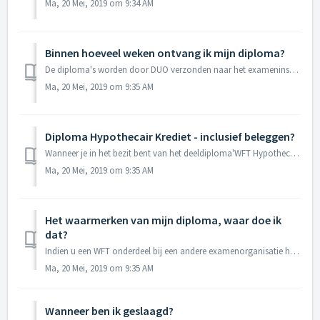
Ma, 20 Mei, 2019 om 9:34 AM
Binnen hoeveel weken ontvang ik mijn diploma?
De diploma's worden door DUO verzonden naar het exameninstituut. Zodra wij de diploma's hebben ontvangen, sturen wij deze z.s.m. naar u op. De prakt...
Ma, 20 Mei, 2019 om 9:35 AM
Diploma Hypothecair Krediet - inclusief beleggen?
Wanneer je in het bezit bent van het deeldiploma'WFT Hypothecair Krediet algemeen' dan is dit exclusief het onderdeel beleggen. Wanneer je in het be...
Ma, 20 Mei, 2019 om 9:35 AM
Het waarmerken van mijn diploma, waar doe ik
dat?
Indien u een WFT onderdeel bij een andere examenorganisatie hebt afgelegd en het onbrekende onderdeel bij WFTNIVO wilt afleggen, dan dient u een gewaarmerk...
Ma, 20 Mei, 2019 om 9:35 AM
Wanneer ben ik geslaagd?