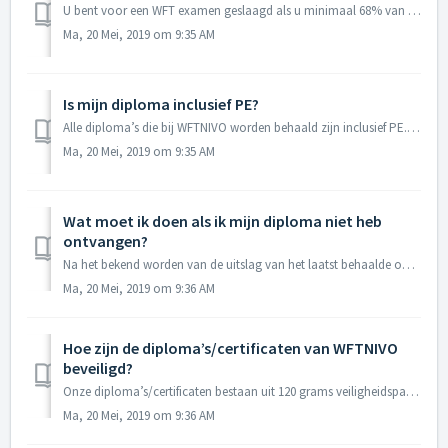
U bent voor een WFT examen geslaagd als u minimaal 68% van de vragen juist beantwoord hebt. In deze cesuur is rekening gehouden met de gokkans. Voorheen wa...
Ma, 20 Mei, 2019 om 9:35 AM
Is mijn diploma inclusief PE?
Alle diploma’s die bij WFTNIVO worden behaald zijn inclusief PE. Om welke PE het gaat, is afhankelijk van de periode waarin u het diploma hebt behaald. De P...
Ma, 20 Mei, 2019 om 9:35 AM
Wat moet ik doen als ik mijn diploma niet heb
ontvangen?
Na het bekend worden van de uitslag van het laatst behaalde onderdeel wordt het diploma danwel certificaat toegezonden of uitgereikt. Dit zal gebeuren binne...
Ma, 20 Mei, 2019 om 9:36 AM
Hoe zijn de diploma’s/certificaten van WFTNIVO
beveiligd?
Onze diploma’s/certificaten bestaan uit 120 grams veiligheidspapier, voorzien van een wereldwijd beschermd watermerk en onder UV-licht in drie kleuren oplic...
Ma, 20 Mei, 2019 om 9:36 AM