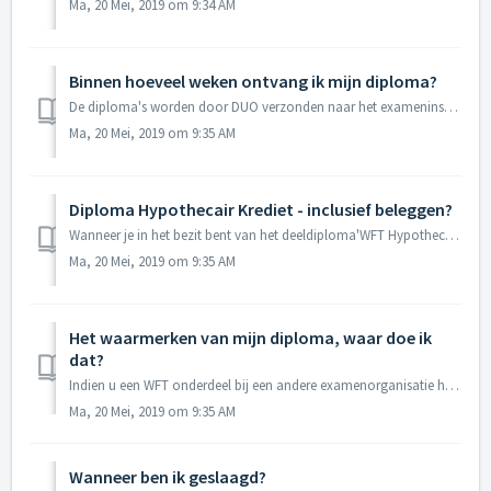
Ma, 20 Mei, 2019 om 9:34 AM
Binnen hoeveel weken ontvang ik mijn diploma?
De diploma's worden door DUO verzonden naar het exameninstituut. Zodra wij de diploma's hebben ontvangen, sturen wij deze z.s.m. naar u op. De prakt...
Ma, 20 Mei, 2019 om 9:35 AM
Diploma Hypothecair Krediet - inclusief beleggen?
Wanneer je in het bezit bent van het deeldiploma'WFT Hypothecair Krediet algemeen' dan is dit exclusief het onderdeel beleggen. Wanneer je in het be...
Ma, 20 Mei, 2019 om 9:35 AM
Het waarmerken van mijn diploma, waar doe ik
dat?
Indien u een WFT onderdeel bij een andere examenorganisatie hebt afgelegd en het onbrekende onderdeel bij WFTNIVO wilt afleggen, dan dient u een gewaarmerk...
Ma, 20 Mei, 2019 om 9:35 AM
Wanneer ben ik geslaagd?