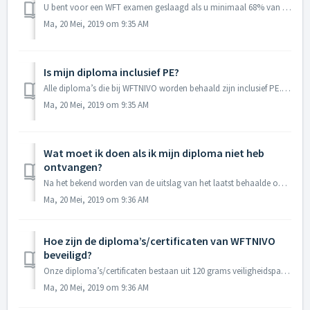
U bent voor een WFT examen geslaagd als u minimaal 68% van de vragen juist beantwoord hebt. In deze cesuur is rekening gehouden met de gokkans. Voorheen wa...
Ma, 20 Mei, 2019 om 9:35 AM
Is mijn diploma inclusief PE?
Alle diploma’s die bij WFTNIVO worden behaald zijn inclusief PE. Om welke PE het gaat, is afhankelijk van de periode waarin u het diploma hebt behaald. De P...
Ma, 20 Mei, 2019 om 9:35 AM
Wat moet ik doen als ik mijn diploma niet heb
ontvangen?
Na het bekend worden van de uitslag van het laatst behaalde onderdeel wordt het diploma danwel certificaat toegezonden of uitgereikt. Dit zal gebeuren binne...
Ma, 20 Mei, 2019 om 9:36 AM
Hoe zijn de diploma’s/certificaten van WFTNIVO
beveiligd?
Onze diploma’s/certificaten bestaan uit 120 grams veiligheidspapier, voorzien van een wereldwijd beschermd watermerk en onder UV-licht in drie kleuren oplic...
Ma, 20 Mei, 2019 om 9:36 AM