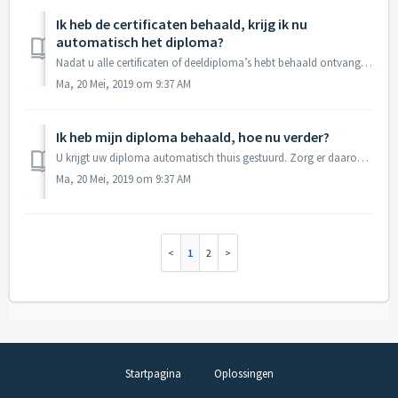
Ik heb de certificaten behaald, krijg ik nu
automatisch het diploma?
Nadat u alle certificaten of deeldiploma’s hebt behaald ontvangt u automatisch het diploma/certificaat. Dit zal gebeuren binnen de termijn die door CDFD en/...
Ma, 20 Mei, 2019 om 9:37 AM
Ik heb mijn diploma behaald, hoe nu verder?
U krijgt uw diploma automatisch thuis gestuurd. Zorg er daarom voor dat uw adresgegevens altijd up to date zijn. Indien u het diploma of certificaat niet bi...
Ma, 20 Mei, 2019 om 9:37 AM
1
2
Startpagina
Oplossingen